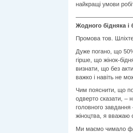
найкращі умови робі
—————————
Жодного бідняка і
Промова тов. Шліхт
Дуже погано, що 50
гірше, що жінок-бід
визнати, що без акт
важко і навіть не м
Чим пояснити, що п
одверто сказати, –
головного завдання 
жіноцтва, я вважаю 
Ми маємо чимало фа