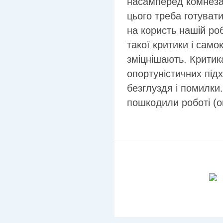
насамперед комнезам
цього треба готуват
на користь нашій роб
такої критики і сам
зміцнішають. Критик
опортуністичних під
безглуздя і помилки
пошкодили роботі (о