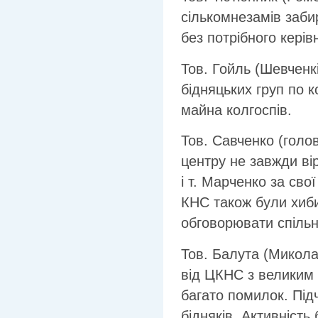
сількомнезамів заб
без потрібного керів
Тов. Гойль (Шевченк
бідняцьких груп по 
майна колгоспів.
Тов. Савченко (голо
центру не завжди вірн
і т. Марченко за сво
КНС також були хиби
обговорювати спільн
Тов. Балута (Микол
від ЦКНС з великим 
багато помилок. Під
бідняків. Активність