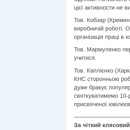
цієї активности не 
Тов. Кобзар (Креме
виробничій роботі. 
організація праці в
Тов. Мармуленко пер
учитися.
Тов. Каплієнко (Харк
КНС сторонньою робо
дуже бракує популяр
святкуватимемо 10-р
присвяченої ювілеєв
—————————
За чіткий клясовий