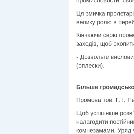
промисловости, свою 
Ця змичка пролетарі
велику ролю в переб
Кінчаючи свою промо
заходів, щоб охопит
- Дозвольте вислови
(оплески).
—————————
Більше громадсько
Промова тов. Г. І. П
Щоб успішніше розв’
налагодити постійни
комнезамами. Уряд 