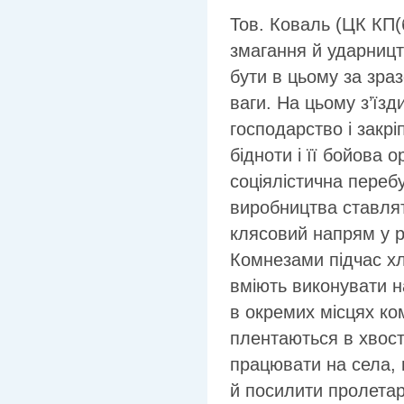
Тов. Коваль (ЦК КП(
змагання й ударницт
бути в цьому за зраз
ваги. На цьому з’їзд
господарство і закрі
бідноти і її бойова 
соціялістична переб
виробництва ставлят
клясовий напрям у ро
Комнезами підчас хл
вміють виконувати н
в окремих місцях ко
плентаються в хвості
працювати на села,
й посилити пролетар