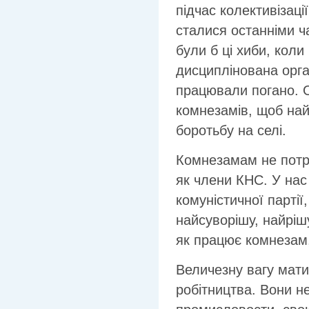
підчас колективізаці
сталися останніми ча
були б ці хиби, кол
дисциплінована орга
працювали погано. 
комнезамів, щоб най
боротьбу на селі.
Комнезамам не потріб
як члени КНС. У нас
комуністичної партії
найсуворішу, найріш
як працює комнезам,
Величезну вагу мати
робітництва. Вони н