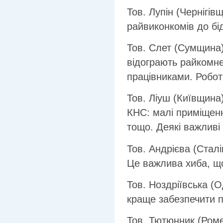
Тов. Лупін (Чернігі
райвиконкомів до бід
Тов. Слет (Сумщина)
відограють райкомне
працівниками. Робот
Тов. Ліуш (Київщина)
КНС: малі приміщенн
тощо. Деякі важливі
Тов. Андрієва (Стал
Це важлива хиба, що
Тов. Ноздріївська (О
краще забезпечити п
Тов. Тютюнник (Ром