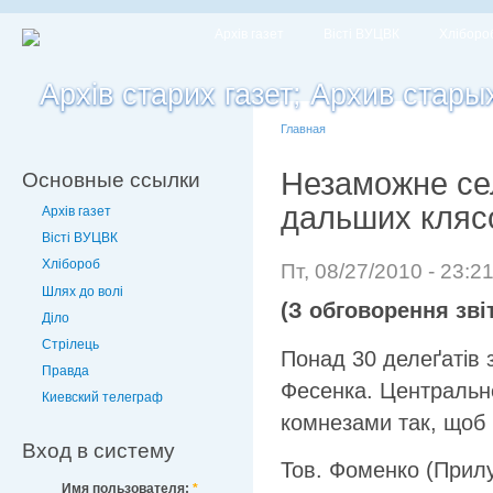
Архів газет
Вісті ВУЦВК
Хліборо
Главная
Незаможне сел
Основные ссылки
дальших кляс
Архів газет
Вісті ВУЦВК
Хлібороб
Пт, 08/27/2010 - 23:2
Шлях до волі
(З обговорення зві
Діло
Стрілець
Понад 30 делеґатів з
Правда
Фесенка. Центральне
Киевский телеграф
комнезами так, щоб 
Вход в систему
Тов. Фоменко (Прилу
Имя пользователя:
*