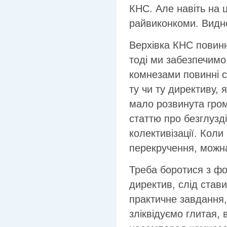
КНС. Але навіть на 
райвиконкоми. Видно
Верхівка КНС повинн
тоді ми забезпечимо
комнезами повинні 
ту чи ту директиву,
мало розвинута гром
статтю про безглузд
колективізації. Кол
перекручення, можна
Треба боротися з ф
директив, слід став
практичне завдання, 
зліквідуємо глитая,