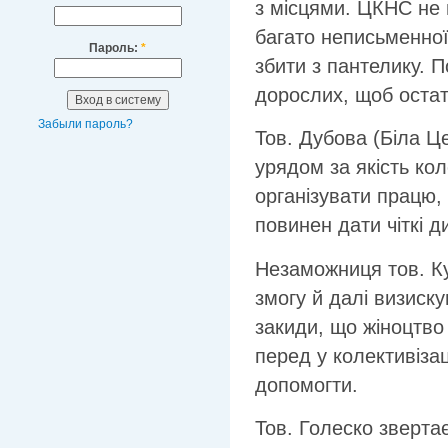
з місцями. ЦКНС не в
багато неписьменної,
Пароль:
*
збити з пантелику. П
дорослих, щоб остат
Забыли пароль?
Тов. Дубова (Біла Ц
урядом за якість кол
організувати працю,
повинен дати чіткі ди
Незаможниця тов. Кур
змогу й далі визиск
закиди, що жіноцтво 
перед у колективізац
допомогти.
Тов. Голеско звертає