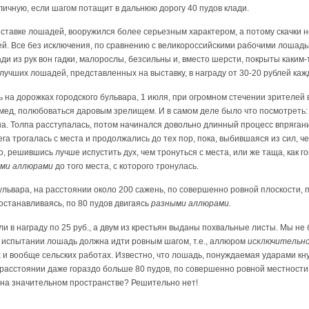
тличную, если шагом потащит в дальнюю дорогу 40 пудов клади.
ставке лошадей, вооружился более серьезным характером, а потому скачки н
. Все без исключения, по сравнению с великороссийскими рабочими лошадьм
ади из рук вон гадки, малорослы, безсильны и, вместо шерсти, покрыты каки
лучших лошадей, представленных на выставку, в награду от 30-20 рублей каж
 на дорожках городского бульвара, 1 июля, при огромном стечении зрителей 
 мед, полюбоваться даровым зрелищем. И в самом деле было что посмотреть: 
а. Толпа расступалась, потом начинался довольно длинный процесс впряган
лега трогалась с места и продолжались до тех пор, пока, выбившаяся из сил,
, решившись лучше испустить дух, чем тронуться с места, или же таща, как 
еми
аллюрами
до того места, с которого тронулась.
ульвара, на расстоянии около 200 сажень, по совершенно ровной плоскости, 
 останавливаясь, по 80 пудов двигаясь
разными аллюрами.
и в награду по 25 руб., а двум из крестьян выданы похвальные листы. Мы не
м испытании лошадь должна идти ровным шагом, т.е., аллюром
исключительн
 и вообще сельских работах. Известно, что лошадь, понуждаемая ударами кнут
расстоянии даже гораздо больше 80 пудов, по совершенно ровной местности.
 на значительном пространстве? Решительно нет!