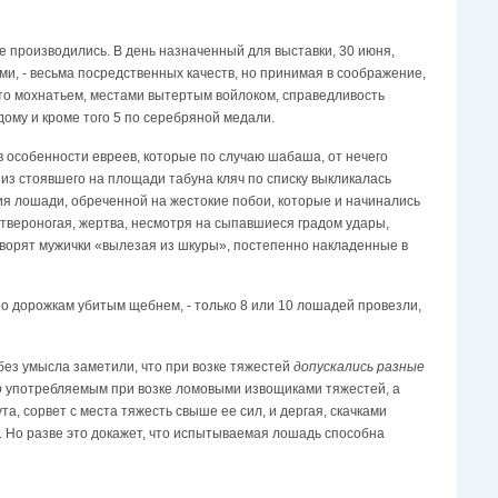
е производились. В день назначенный для выставки, 30 июня,
и, - весьма посредственных качеств, но принимая в соображение,
м-то мохнатьем, местами вытертым войлоком, справедливость
дому и кроме того 5 по серебряной медали.
в особенности евреев, которые по случаю шабаша, от нечего
из стоявшего на площади табуна кляч по списку выкликалась
ия лошади, обреченной на жестокие побои, которые и начинались
 четвероногая, жертва, несмотря на сыпавшиеся градом удары,
говорят мужички «вылезая из шкуры», постепенно накладенные в
по дорожкам убитым щебнем, - только 8 или 10 лошадей провезли,
 без умысла заметили, что при возке тяжестей
допускались разные
о
употребляемым при возке ломовыми извощиками тяжестей, а
а, сорвет с места тяжесть свыше ее сил, и дергая, скачками
 Но разве это докажет, что испытываемая лошадь способна