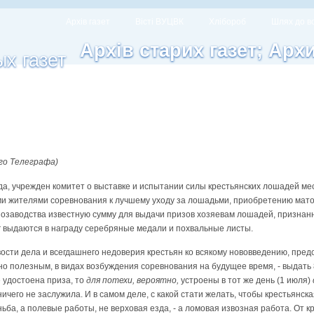
Архів газет
Вісті ВУЦВК
Хлібороб
Шлях до в
Архів старих газет; Арх
го Телеграфа)
ода, учрежден комитет о выставке и испытании силы крестьянских лошадей мес
ми жителями соревнования к лучшему уходу за лошадьми, приобретению мато
ннозаводства известную сумму для выдачи призов хозяевам лошадей, призна
г выдаются в награду серебряные медали и похвальные листы.
ости дела и всегдашнего недоверия крестьян ко всякому нововведению, пре
но полезным, в видах возбуждения соревнования на будущее время, - выдать 8
 удостоена приза, то
для потехи, вероятно,
устроены в тот же день (1 июля)
ничего не заслужила. И в самом деле, с какой стати желать, чтобы крестьянс
ьба, а полевые работы, не верховая езда, - а ломовая извозная работа. От к