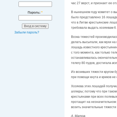
час 27 верст, и признает ее о
В нынешнем году комитет о вы
Пароль:
*
было представлено 16 лошадей
что в Литве крестьянские лош
требовала выдать хозяевам 6 
Забыли пароль?
Возка тяжестей производилась
делать высыпали, как мухи на
лошадь известного крестьянин
с того момента, как только те
останавливалась окончательно
телегу 80 пудов, достигала
вс
Из возивших тяжести кругом б
при помощи кнута и криков не
Хозяева этих лошадей получил
аллюры
; потому что при тако
крестьянами при всех полевых
протащит на незначительном 
возить значительные тяжести
А. Матов.