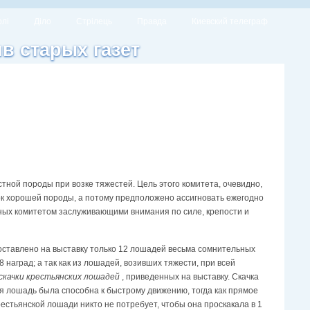
олі
Діло
Стрілець
Правда
Киевский телеграф
ив старых газет
тной породы при возке тяжестей. Цель этого комитета, очевидно,
к хорошей породы, а потому предположено ассигновать ежегодно
нных комитетом заслуживающими внимания по силе, крепости и
доставлено на выставку только 12 лошадей весьма сомнительных
 наград; а так как из лошадей, возивших тяжести, при всей
скачки крестьянских лошадей
, приведенных на выставку. Скачка
кая лошадь была способна к быстрому движению, тогда как прямое
рестьянской лошади никто не потребует, чтобы она проскакала в 1