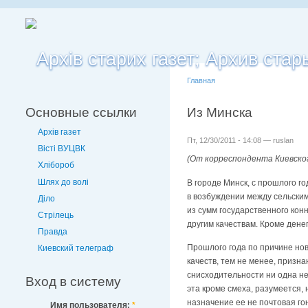
Главная
Основные ссылки
Из Минска
Архів газет
Пт, 12/30/2011 - 14:08 — ruslan
Вісті ВУЦВК
(От корреспондента Киевско
Хлібороб
Шлях до волі
В городе Минск, с прошлого г
в возбуждении между сельски
Діло
из сумм государственного ко
Стрілець
другим качествам. Кроме дене
Правда
Прошлого года по причине нов
Киевский телеграф
качеств, тем не менее, призна
снисходительности ни одна не
Вход в систему
эта кроме смеха, разумеется, 
назначение ее не почтовая гон
Имя пользователя:
*