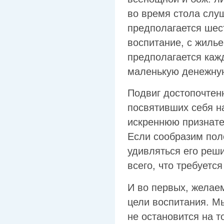
во время стола слуш
предполагается шест
воспитание, с жилье
предполагается кажд
маленькую денежну
Подвиг достопочтен
посвятивших себя на
искреннюю признател
Если сообразим пол
удивляться его реш
всего, что требуетс
И во первых, желае
цели воспитания. М
не остановится на т