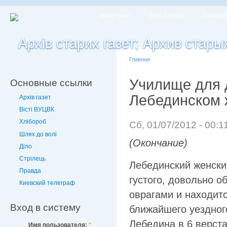
Архів газет
Вісті ВУЦВК
Хліборо
Главная
Училище для 
Основные ссылки
Лебединском 
Архів газет
Вісті ВУЦВК
Хлібороб
Сб, 01/07/2012 - 00:1
Шлях до волі
(Окончание)
Діло
Стрілець
Лебединский женски
Правда
густого, довольно о
Киевский телеграф
оврагами и находитс
Вход в систему
ближайшего уездного
Лебедина в 6 верста
Имя пользователя:
*