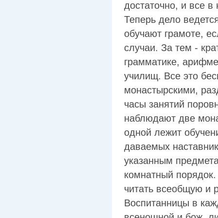
достаточно, и все в
Теперь дело ведетс
обучают грамоте, ес
случаи. За тем - кра
грамматике, арифме
училищ. Все это бе
монастырскими, ра
часы занятий поров
наблюдают две мона
одной лежит обучен
даваемых наставник
указанным предметам
комнатный порядок.
читать всеобщую и 
Воспитанницы в каж
всенощной и бож. ли