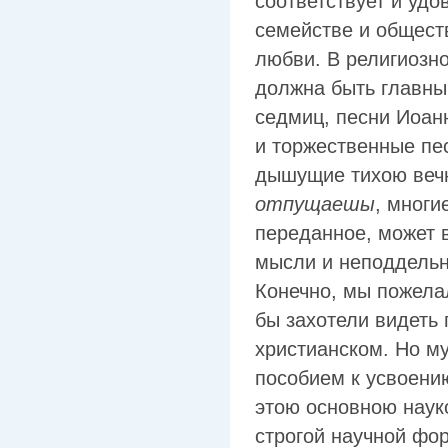
соответствует и уд
семействе и общест
любви. В религиозн
должна быть главным
седмиц, песни Иоан
и торжественные пе
дышущие тихою веч
отпущаешы
, многи
переданное, может 
мысли и неподдельн
Конечно, мы пожела
бы захотели видеть 
христианском. Но м
пособием к усвоени
этою основною науко
строгой научной фор