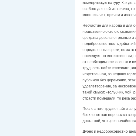
коммерческую натуру. Как дела
особого для ней извозчика, то
много значит; причем и извоз
Несчастие для народа и для о
нравственною силою сознания 
средства довольно грязные и с
недобросовестность действий,
определенные сроки; но зато 
последует по естественным, н
от необходимости осенью и ве
трудность найти извозчика, ка
искуственная, вошедшая горлом
публикою без церемонии, этак 
удовлетворение, за несвоевре
такой смысл: «голубчик, мой! 
страсти помешали; то река раз
После этого трудно найти сочу
безхлопотная пересылка вещей
доставкой, что чрезвычайно в
Дурно и недобросовестно дел