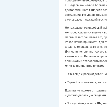
приобретении ее доверия; впр
Г. Шедель, как нельзя больше
достопочтенного г. Шеделя все
спекуляции. Но управлять кон
узко; а расчет, лежащий в осн
Не так давно, один добрый мой
конторе, условился в цене и вр
мальчика и спрашивает его, пр
Разве можно принимать для от
Шедель, обращаясь ко мне. Вот
Для меня непонятно, как это т
ничтожности. Верно ваш прика
принимать и отправлять подо
могут быть приняты почтами.
- Э! вы еще и рассуждаете?!!
- Сделайте одолжение, не по
Если вы не можете отправить п
и должно делать. До свидания,
- Послушайте, сказал г. Шеде