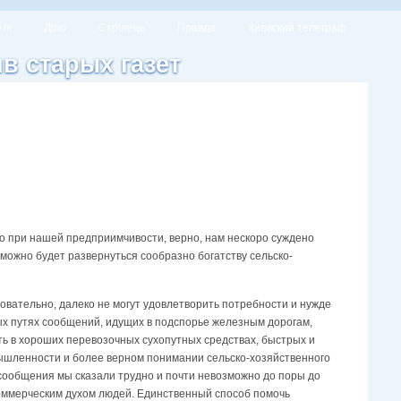
олі
Діло
Стрілець
Правда
Киевский телеграф
ив старых газет
о при нашей предприимчивости, верно, нам нескоро суждено
 можно будет развернуться сообразно богатству сельско-
вательно, далеко не могут удовлетворить потребности и нужде
ых путях сообщений, идущих в подспорье железным дорогам,
сть в хороших перевозочных сухопутных средствах, быстрых и
мышленности и более верном понимании сельско-хозяйственного
 сообщения мы сказали трудно и почти невозможно до поры до
оммерческим духом людей. Единственный способ помочь