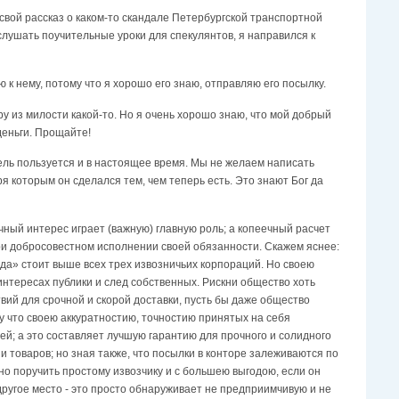
л свой рассказ о каком-то скандале Петербургской транспортной
лушать поучительные уроки для спекулянтов, я направился к
ю к нему, потому что я хорошо его знаю, отправляю его посылку.
ру из милости какой-то. Но я очень хорошо знаю, что мой добрый
деньги. Прощайте!
дель пользуется и в настоящее время. Мы не желаем написать
ря которым он сделался тем, чем теперь есть. Это знают Бог да
ный интерес играет (важную) главную роль; а копеечный расчет
 при добросовестном исполнении своей обязанности. Скажем яснее:
а» стоит выше всех трех извозничьих корпораций. Но своею
нтересах публики и след собственных. Рискни общество хоть
вий для срочной и скорой доставки, пусть бы даже общество
му что своею аккуратностию, точностию принятых на себя
ей; а это составляет лучшую гарантию для прочного и солидного
 товаров; но зная также, что посылки в конторе залеживаются по
жно поручить простому извозчику и с большею выгодою, если он
другое место - это просто обнаруживает не предприимчивую и не