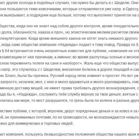
ют другие господа в подобных случаях, так нужно бы делать и г. Шеделю. Они д
 они пользуются теми извозчиками, которые отправляются уже напр. в Одессу, Ха
чик выигрывает, а подрядчик еще больше, потому что выполняет принятое на 
бщества, когда оно не знает над собою другого контроля, кроме понудительно
долга, обязанности, наказа и проч., но эгоистическим мелким расчетом сво
пекуляторские. Когда кроме внешнего закона не хотят знать никакого другого 
 когда само общество компании «Надежда» подает к тому повод. Правда по § 
в § 64 встречаются очень неприятные известия для публики, «компания не отв
езависящим от нее причинам, а именно: во время распутицы осенью и весною
сною переменить телеги на сани и наоборот». Жаль еще что общество выпус
к напр. это случилось с г. Шеделем, внезапная болезнь в дороге лошадей и с
. Благо, была бы причина. Русский народ легко извинит и простит. Но вот уж
запросто, незачем, мол, с нею и много куражиться и много разговаривать, го
менную доставку вещей, не имеет права требовать другого вознаграждения, с
рада бы я, «Надежда», сослужить тебе службу верную за твои деньги, взятые с
лилась как море, то мост разрушился, то грязь была по колена и разные други
вствие публике, с которой, впрочем, дерут порядочные деньги и за извоз и з
, не принимаемых почтами, по их громоздкости, не вознаграждаются невыго
ажно для коммерческих и торговых людей.
ает компания, пользуясь безвыходностию положения общества нашего края 