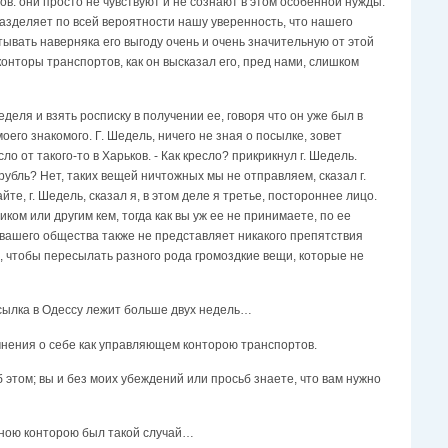
в: они просто не чувствуют и не сознают в этом особенной нужды.
азделяет по всей вероятности нашу уверенность, что нашего
итывать наверняка его выгоду очень и очень значительную от этой
онторы транспортов, как он высказал его, пред нами, слишком
еля и взять росписку в получении ее, говоря что он уже был в
моего знакомого. Г. Шедель, ничего не зная о посылке, зовет
о от такого-то в Харьков. - Как кресло? прикрикнул г. Шедель.
убль? Нет, таких вещей ничтожных мы не отправляем, сказал г.
йте, г. Шедель, сказал я, в этом деле я третье, постороннее лицо.
ком или другим кем, тогда как вы уж ее не принимаете, по ее
в вашего общества также не представляет никакого препятствия
 чтобы пересылать разного рода громоздкие вещи, которые не
посылка в Одессу лежит больше двух недель…
мнения о себе как управляющем конторою транспортов.
б этом; вы и без моих убеждений или просьб знаете, что вам нужно
ртною конторою был такой случай…