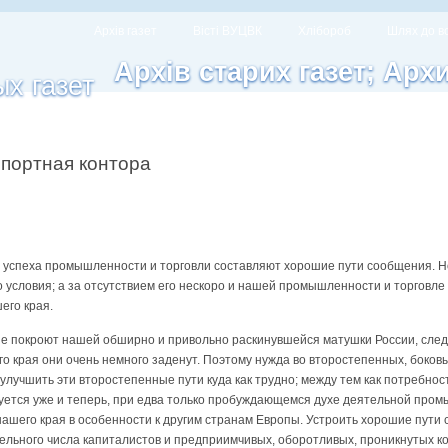
Архів газет
Вісті ВУЦВК
Хлібороб
Шлях до в
Архів старих газет; Арх
портная контора
 успеха промышленности и торговли составляют хорошие пути сообщения. Н
о условия; а за отсутствием его нескоро и нашей промышленности и торговле
его края.
не покроют нашей обширно и привольно раскинувшейся матушки России, следо
о края они очень немного заденут. Поэтому нужда во второстепенных, боков
 улучшить эти второстепенные пути куда как трудно; между тем как потребно
вуется уже и теперь, при едва только пробуждающемся духе деятельной про
ашего края в особенности к другим странам Европы. Устроить хорошие пути
ельного числа капиталистов и предприимчивых, оборотливых, проникнутых к