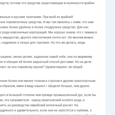
едств; потому что средства существующие в наличности крайне
конные и русские троечники. При всей их крайней
ные перевозочные средства. И мы так свыклись с ними, что нам
 новое более удобное и более сподручное средство. Для нас
о рода извозничьих корпораций. Мы хорошо знаем, что с чумака в
го имущество; другого обеспечения почти нет. Не многим можно
 надежнее и лучше для торговли. Но что же делать, когда
зациею, своею целию, заданною самой себе, она по видимому
ие и обещая ей более акуратный способ доставки. Но на деле
ряет ли оно перевозку грузов? Удовлетворяет ли общей
ении более или менее точном и строгом и другим транспортным
 образом, имея в виду нашего г. Шеделя больше, чем других.
щего в большей степени чем прежде промышленный дух, если бы
ю, эти заправители - народ практический особого рода, и
инять за руководство еврейский копеечный расчет. На
удреного и удивительного, если они не заботятся о публике, о