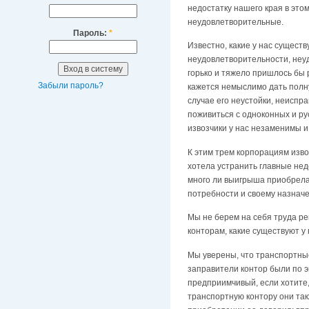
недостатку нашего края в это
неудовлетворительные.
Пароль:
*
Известно, какие у нас сущест
неудовлетворительности, неуд
горько и тяжело пришлось бы 
Забыли пароль?
кажется немыслимо дать полну
случае его неустойки, неиспр
поживиться с одноконных и рус
извозчики у нас незаменимы 
К этим трем корпорациям изв
хотела устранить главные нед
много ли выигрыша приобрела 
потребности и своему назнач
Мы не берем на себя труда р
конторам, какие существуют у
Мы уверены, что транспортны
заправители контор были по эн
предприимчивый, если хотите,
транспортную контору они такж