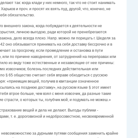
елают так: когда клади у них немного, так что не стоит нанимать
рьков и проч. и просят их взять пуд, другой, что, конечно, не
себя обязательство.
го внешнего закона, когда побуждается к деятельности не
екорыстия, личною выгодою, ради которой не пренебрегаются
закона, дело всегда плохо. Напр. можно ли порицать г. Шеделя за
42 оно обязывается принимать на себя доставку бессрочно и в
ечает за просрочку, если промедление и остановка в пути
, или по причине наводнения, от затруднений на переправах или
тило из виду тоже естественные и независящие от нее причины:
амих извозчиков; болезнь последних действительная или
 по § 65 общество считает себя вправе обходиться с русскою
воря: «приемщик вещей, получив в квитанции означенное
сылаясь на позднюю доставку», на русском языке § этот имеет
 тебя втрое больше, чем взял с меня извозчик, да разные такие
е страсти, о которых ты, голубчик мой, и подумать не можеш.»
а страхование вещей и дела не делают. Выгоды публики -
дами, т. е. дороговизной и недобросовестною, несвоевременной
и невозможностию за дурными путями сообщения заменить крайне