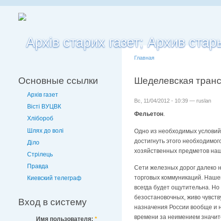
Главная
Основные ссылки
Шеделевская транс
Архів газет
Вс, 11/04/2012 - 10:39 — ruslan
Вісті ВУЦВК
Фельетон
.
Хлібороб
Шлях до волі
Одно из необходимых условий
достигнуть этого необходимог
Діло
хозяйственных предметов наш
Стрілець
Правда
Сети железных дорог далеко 
торговых коммуникаций. Нашег
Киевский телеграф
всегда будет ощутительна. Но
безостановочных, живо чувст
Вход в систему
назначения России вообще и н
времени за неимением значит
Имя пользователя:
*