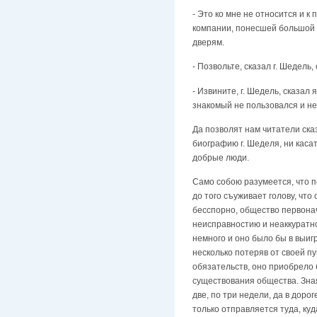
- Это ко мне не относится и к
компании, понесшей большой у
дверям.
- Позвольте, сказал г. Шедель
- Извините, г. Шедель, сказал
знакомый не пользовался и не
Да позволят нам читатели ска
биографию г. Шеделя, ни касат
добрые люди.
Само собою разумеется, что п
до того съуживает голову, чт
бесспорно, общество первона
неисправностию и неаккуратно
немного и оно было бы в выиг
несколько потеряв от своей п
обязательств, оно приобрело 
существования общества. Зная
две, по три недели, да в доро
только отправляется туда, ку