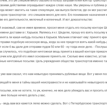
очем, это уж слишком много сказано в пользу заправителей контор транспорто
 своими действиями оправдывает каждое слово наше. Мы уверены и публика р
гда может хватить на такие спекуляции, как выпуск билетов, где он мог рассч
торою транспортов - это слишком много для него. Его понимание назначения к
ове его деятельности, мелочный и копеечный. И вот доказательство:
 знакомый, сам не имея времени, просил меня отдать его посылку конторе Шед
емени доставки в г. Харьков. Являюсь я к г. Шеделю, прошу его взять посылку 
инята ли какая-нибудь посылка в Харьков. Мальчик отвечает ему: принято кресл
правки подобную несносную вещь, когда за нее придется взять какой-нибудь р
 если б вы дали для отправки пудов 50 или 60 - ну тогда иное дело. - Послуша
ак случилось, что подобная ничтожная вещь принята в вашей конторе приказчи
зчик или другой кто имел основание принять ее. Сколько мне известно, уста
бные ничтожные посылки. Цель учреждения общества транспортов именно та,
 Я уже вам сказал, что нам невыгодно принимать рублевые вещи. Вот у меня 
свящайте меня в тайны вашей неисправности и не навязывайте невыгодного 
осылки, или не хотите, то уж, конечно, не мое дело убеждать вас и просить о
 мне больше нечего делать у вас.
ль - ведь вам все кажется легко можно сделать. Вот с Петербургскою транспо