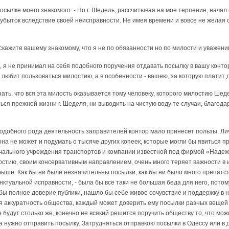
 посылке моего знакомого. - Но г. Шедель, рассчитывая на мое терпение, нача
быток вследствие своей неисправности. Не имея времени и вовсе не желая с
, скажите вашему знакомому, что я не по обязанности но по милости и уважени
 я, я не принимал на себя подобного поручения отдавать посылку в вашу конто
 любит пользоваться милостию, а в особенности - вашею, за которую платит 
зать, что вся эта милость оказывается тому человеку, которого милостию Ше
ься прежней жизни г. Шеделя, ни выводить на чистую воду те случаи, благода
одобного рода деятельность заправителей контор мало принесет пользы. Лич
о она не может и подумать о тысяче других копеек, которые могли бы явиться
чального учреждения транспортов и компании известной под фирмой «Надежд
стию, своим консервативным направлением, очень много теряет важности в и
рыше. Как бы ни были незначительны посылки, как бы ни было много препятст
унктуальной исправности, - была бы все таки не большая беда для него, пото
бы полное доверие публики, нашло бы себе живое сочувствие и поддержку в н
 аккуратность общества, каждый может доверить ему посылки разных вещей и
ге будут столько же, конечно не всякий решится поручить обществу то, что мо
да нужно отправить посылку. Затрудняться отправкою посылки в Одессу или в 