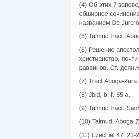
(4) Об этих 7 запов
обширное сочинени
названием De Jure na
(5) Talmud tract. Abod
(6) Решение апосто
христианство, почт
раввинов. Ст. деяния
(7) Tract Aboga-Zara.
(8) Jbid, b. f. 65 a.
(9) Talmud tract. San
(10) Talmud. Aboga-Zar
(11) Ezechiel 47. 21-2