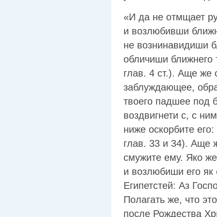
«И да не отмщает ру
и возлюбивши ближне
не вознинавидиши б
обличиши ближнего т
глав. 4 ст.). Аще же
заблуждающее, обра
твоего падшее под б
воздвигнети с, с ним
ниже оскорбите его:
глав. 33 и 34). Аще
смужите ему. Яко же
и возлюбиши его як 
Египетстей: Аз Госп
Полагать же, что эт
после Рождества Хри