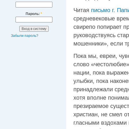
Читая
письмо г. Па
Пароль:
*
средневековые време
свирепо попирает пр
руководствуясь ста
Забыли пароль?
мошенники», если т
Пока мы, евреи, чув
слово «честолюбие»
нации, пока выраже
улыбки, пока наконе
принадлежали средн
хотя вполне понимал
презираемое сущест
христиан, не смел о
гласными вздохами 