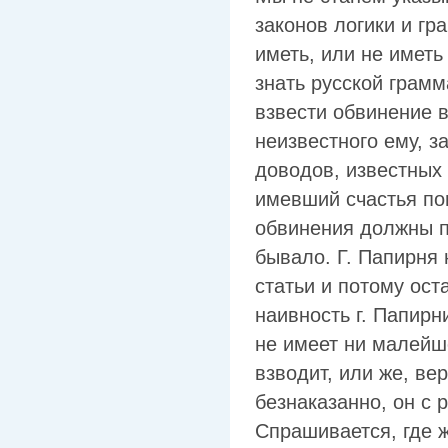
законов логики и гр
иметь, или не иметь
знать русской грамм
взвести обвинение 
неизвестного ему, з
доводов, известных 
имевший счастья пон
обвинения должны п
бывало. Г. Папирня
статьи и потому ос
наивность г. Папирн
не имеет ни малейше
взводит, или же, ве
безнаказанно, он с 
Спрашивается, где ж