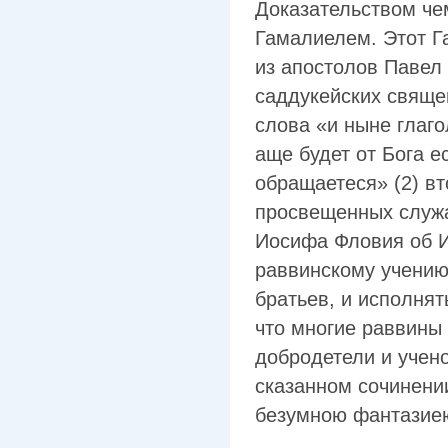
Доказательством че
Гамалиелем. Этот Г
из апостолов Павел
саддукейских свяще
слова «и ныне глаго
аще будет от Бога е
обращаетеся» (2) в
просвещенных служа
Иосифа Фловия об Ии
раввинскому учению 
братьев, и исполнят
что многие раввины 
добродетели и учено
сказанном сочинени
безумною фантазие