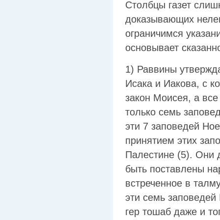
Столбцы газет слиш
доказывающих нелеп
ограничимся указани
основывает сказанн
1) Раввины утвержда
Исака и Иакова, с к
закон Моисея, а вс
только семь запове
эти 7 заповедей Ное
принятием этих зап
Палестине (5). Они
быть поставлены нар
встреченное в талму
эти семь заповедей 
гер тошаб даже и то