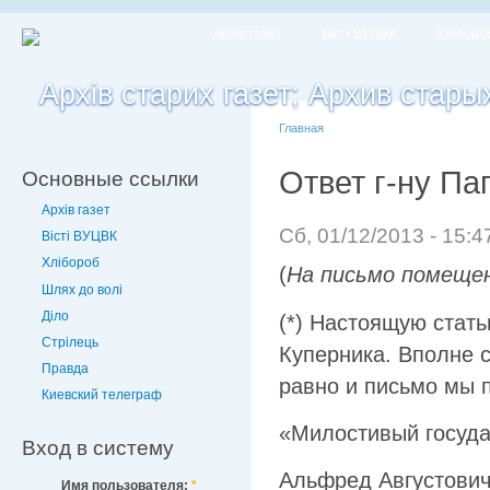
Архів газет
Вісті ВУЦВК
Хліборо
Главная
Ответ г-ну Пап
Основные ссылки
Архів газет
Сб, 01/12/2013 - 15:4
Вісті ВУЦВК
Хлібороб
(
На письмо помещен
Шлях до волі
Діло
(*) Настоящую стать
Стрілець
Куперника. Вполне с
Правда
равно и письмо мы 
Киевский телеграф
«Милостивый госуда
Вход в систему
Альфред Августович
Имя пользователя:
*