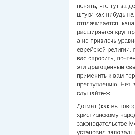
понять, что тут за д
штуки как-нибудь на
отплачивается, кана
расширяется круг пр
а не привлечь уравн
еврейской религии,
вас спросить, почте
эти драгоценные св
применить к вам те
преступлению. Нет в
слушайте-ж.
Догмат (как вы гово
христианскому народ
законодательстве Мо
установил заповедью 