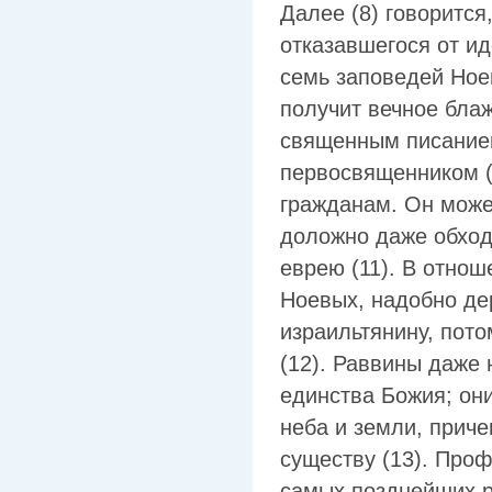
Далее (8) говорится
отказавшегося от и
семь заповедей Ное
получит вечное блаж
священным писанием
первосвященником (
гражданам. Он может
доложно даже обход
еврею (11). В отно
Ноевых, надобно дер
израильтянину, пот
(12). Раввины даже 
единства Божия; они
неба и земли, приче
существу (13). Про
самых позднейших р