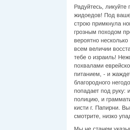
Радуйтесь, ликуйте 
жидоедов! Под ваше
строю примкнула но
грозным походом пр
вероятно несколько
всем величии восста
тебе о израиль! Не
похвалами еврейско
питанием, - и жажде
благородного негодо
попадает под руку: и
полицию, и граммати
кисти г. Папирни. В
смотрите, низко упа
Мы не станем указыв