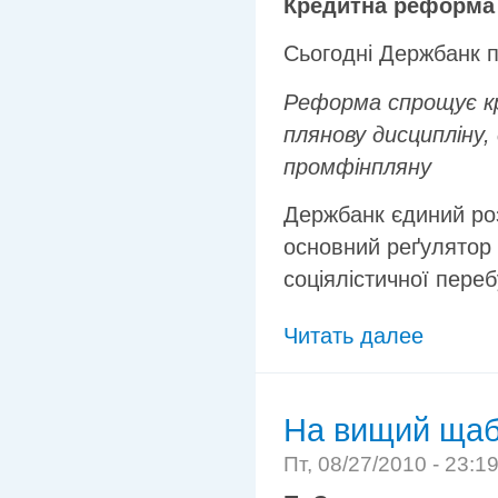
Кредитна реформа 
Сьогодні Держбанк п
Реформа спрощує кр
плянову дисципліну,
промфінпляну
Держбанк єдиний роз
основний реґулятор 
соціялістичної пере
Читать далее
На вищий ща
Пт, 08/27/2010 - 23:1