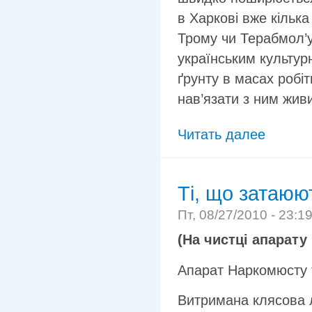
в Харкові вже кільк
Трому чи Терабмол’у,
українським культу
ґрунту в масах робіт
нав’язати з ним живих
Читать далее
Ті, що затаюю
Пт, 08/27/2010 - 23:1
(На чистці апарату
Апарат Наркомюсту 
Витримана клясова л