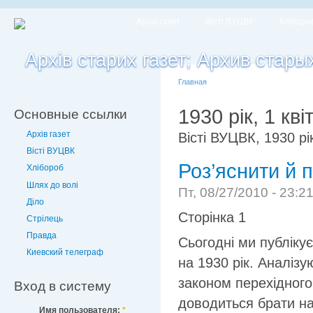
Архів газет
Вісті ВУЦВК
Хліборо
Главная
1930 рік, 1 кві
Основные ссылки
Архів газет
Вісті ВУЦВК, 1930 рік
Вісті ВУЦВК
Роз’яснити й 
Хлібороб
Шлях до волі
Пт, 08/27/2010 - 23:2
Діло
Сторінка 1
Стрілець
Правда
Сьогодні ми публіку
Киевский телеграф
на 1930 рік. Аналізу
законом перехідног
Вход в систему
доводиться брати на
Имя пользователя:
*