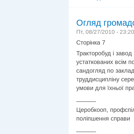
Огляд громад
Пт, 08/27/2010 - 23:2
Сторінка 7
Тракторобуд і завод
устаткованих всім п
сандогляд по закла
труддисципліну сере
умови для їхньої пра
———-
Церобкооп, профспі
поліпшення справи
———-