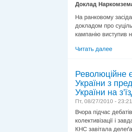
Доклад Наркомзема
На ранковому засідан
докладом про суціль
кампанію виступив 
Читать далее
Революційне 
України з пре
України на з’їз
Пт, 08/27/2010 - 23:2
Вчора підчас дебаті
колективізації і зав
КНС завітала делеґац