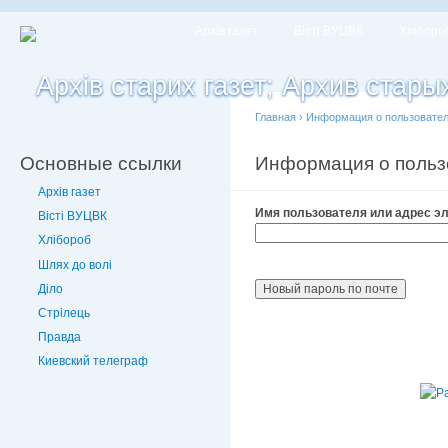
Архів газет
Вісті ВУЦВК
Хліборо
Главная
›
Информация о пользовате
Основные ссылки
Информация о польз
Архів газет
Имя пользователя или адрес э
Вісті ВУЦВК
Хлібороб
Шлях до волі
Діло
Стрілець
Правда
Киевский телеграф