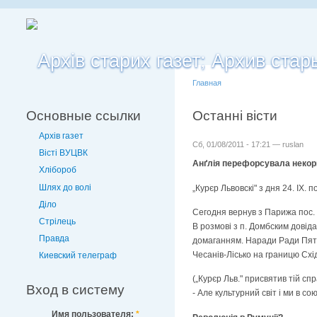
Главная
Основные ссылки
Останні вісти
Архів газет
Сб, 01/08/2011 - 17:21 — ruslan
Вісті ВУЦВК
Анґлія перефорсувала некори
Хлібороб
Шлях до волі
„Курєр Львовскі" з дня 24. IX. 
Діло
Сегодня вернув з Парижа пос. 
Стрілець
В розмові з п. Домбским довід
Правда
домаганням. Наради Ради Пятьо
Чесанів-Лісько на границю Схі
Киевский телеграф
(„Курєр Льв." присвятив тій сп
Вход в систему
- Але культурний світ і ми в со
Имя пользователя:
*