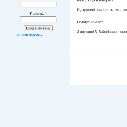
Революція в Румунії?
Від границі приносять вісти, щ
Пароль:
*
Редагує Комітет.
З друкарні Б. Вайнбавма, чере
Забыли пароль?