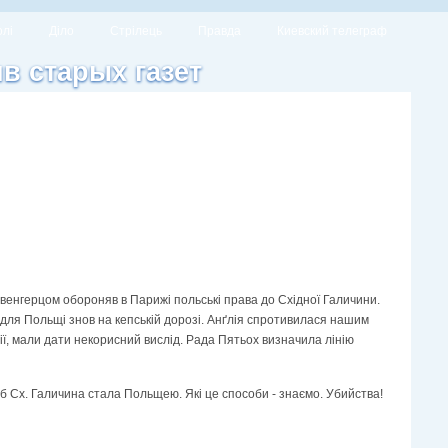
олі
Діло
Стрілець
Правда
Киевский телеграф
ив старых газет
євенгерцом обороняв в Парижі польські права до Східної Галичини.
для Польщі знов на кепській дорозі. Анґлія спротивилася нашим
ції, мали дати некорисний вислід. Рада Пятьох визначила лінію
щоб Сх. Галичина стала Польщею. Які це способи - знаємо. Убийства!