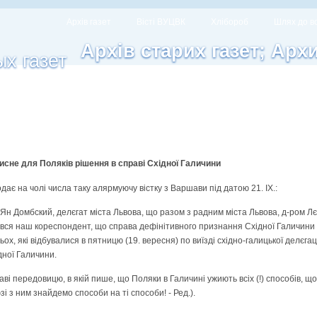
Архів газет
Вісті ВУЦВК
Хлібороб
Шлях до в
Архів старих газет; Арх
сне для Поляків рішення в справі Східної Галичини
подає на чолі числа таку алярмуючу вістку з Варшави під датою 21. IX.:
Ян Домбский, делєгат міста Львова, що разом з радним міста Львова, д-ром Л
ався наш кореспондент, що справа дефінітивного признання Східної Галичини 
х, які відбувалися в пятницю (19. вересня) по виїзді східно-галицької делєга
дної Галичини.
раві передовицю, в якій пише, що Поляки в Галичині ужиють всіх (!) способів, 
юзі з ним знайдемо способи на ті способи! - Ред.).