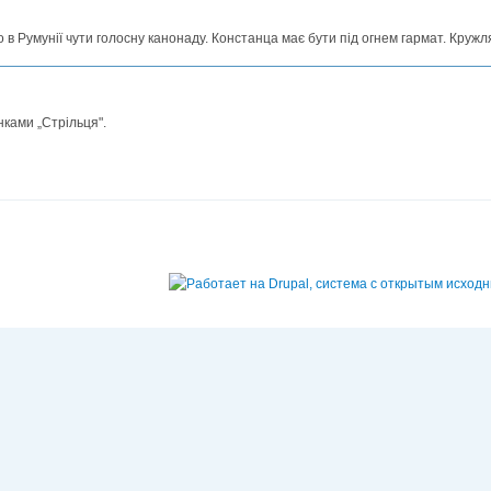
о в Румунії чути голосну канонаду. Констанца має бути під огнем гармат. Кружл
нками „Стрільця".