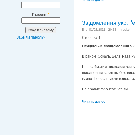
Пароль:
*
Звідомлення укр. 
Втр, 01/25/2011 - 20:36 — ruslan
Забыли пароль?
Сторінка 4
Офіціяльне повідомлення з 28
В районі Сокаль, Белз, Рава Ру
Під особистим проводом корпусн
цілодневнім завзятім бою ворог
кухню. Переслідуючи ворога, з
На прочих фронтах без змін.
Читать далее