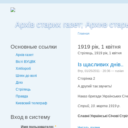
Главная
Основные ссылки
1919 рік, 1 квітня
Стрілець, 1919 рік, 1 квітня
Архів газет
Вісті ВУЦВК
Із щасливих днів..
Хлібороб
Втр, 01/25/2011 - 20:36 — ruslan
Шлях до волі
Сторінка 2
Діло
А другий так звучить!
Стрілець
Наказ бригади Українських Січ
Правда
Киевский телеграф
Стрий, 10. марта 1919 р
.
Славні Українські Січові Стрі
Вход в систему
Имя пользователя:
*
Читать далее