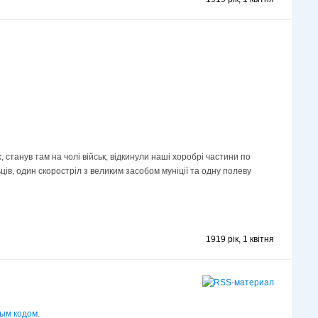
 станув там на чолі військ, відкинули наші хоробрі частини по
ців, один скоростріл з великим засобом муніції та одну полеву
1919 рік, 1 квітня