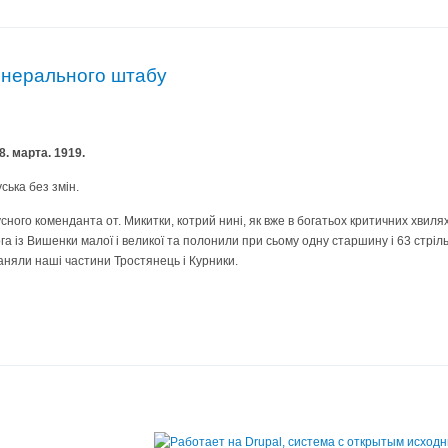
ґенерального штабу
. марта. 1919.
ська без змін.
ого коменданта от. Микитки, котрий нині, як вже в богатьох критичних хвилях,
а із Вишенки малої і великої та полонили при сьому одну старшину і 63 стріль
аняли наші частини Тростянець і Курники.