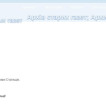
Архів газет
Вісті ВУЦВК
Хлібороб
Шлях до в
Архів старих газет; Арх
ових Стрільців.
льці!