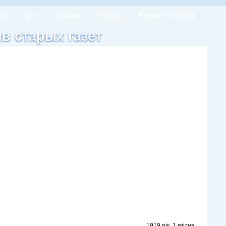
олі
Діло
Стрілець
Правда
Киевский телеграф
ив старых газет
1919 рік, 1 квітня