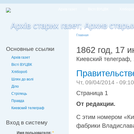
Архів газет
Вісті ВУЦВК
Хліборо
Главная
1862 год, 17 
Основные ссылки
Архів газет
Киевский телеграф, 
Вісті ВУЦВК
Правительств
Хлібороб
Шлях до волі
Чт, 09/04/2014 - 09:1
Діло
Страница 1
Стрілець
Правда
От редакции.
Киевский телеграф
С этим номером «Ки
Вход в систему
фабрики Владислав
Имя пользователя:
*